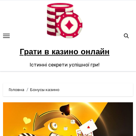
Перейти
до
вмісту
Грати в казино онлайн
Істинні секрети успішної гри!
Головна
Бонусы казино