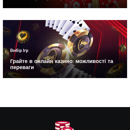
Вибір Ігр
Грайте в онлайн казино: можливості та
переваги