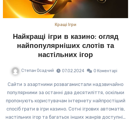
Кращі Ігри
Найкращі ігри в казино: огляд
найпопулярніших слотів та
настільних ігор
Степан Осадчий
07.02.2024
0 Коментарі
Сайти з азартними розвагамистали надзвичайно
популярними за останні два десятиліття, оскільки
пропонують користувачам інтернету найпростіший
спосіб грати в ігри казино. Сотні ігрових автоматів,
настільних ігор та багатьох інших жанрів доступні…