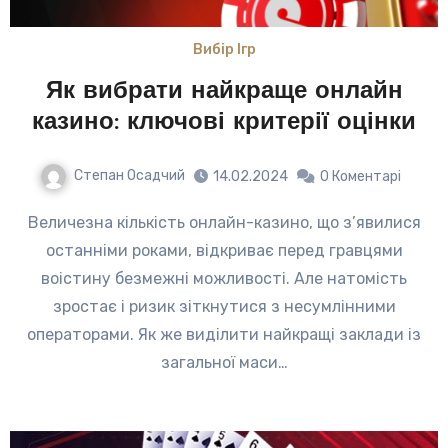
Вибір Ігр
Як вибрати найкраще онлайн
казино: ключові критерії оцінки
Степан Осадчий
14.02.2024
0 Коментарі
Величезна кількість онлайн-казино, що з’явилися
останніми роками, відкриває перед гравцями
воістину безмежні можливості. Але натомість
зростає і ризик зіткнутися з несумлінними
операторами. Як же виділити найкращі заклади із
загальної маси…