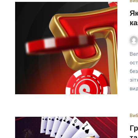
Виб
Я
ка
Величезна кількість онлайн-казино, що з’явилися
ост
без
зіт
вид
Виб
Гр