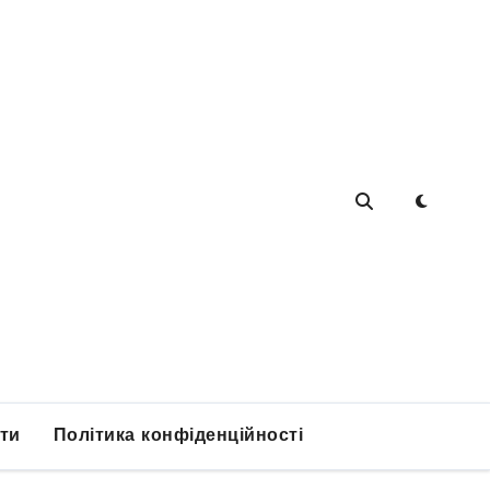
ти
Політика конфіденційності