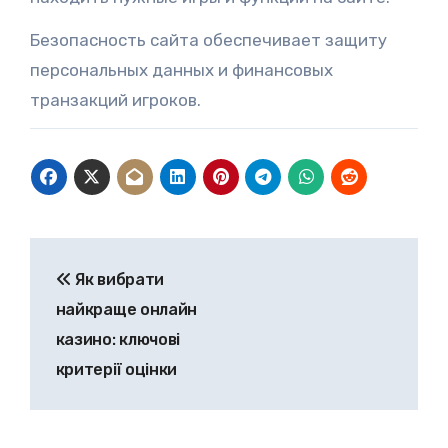
Безопасность сайта обеспечивает защиту
персональных данных и финансовых
транзакций игроков.
Навігація
Як вибрати
записів
найкраще онлайн
казино: ключові
критерії оцінки