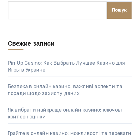
Пошук
Свежие записи
Pin Up Casino: Как Выбрать Лучшее Казино для
Игры в Украине
Безпека в онлайн казино: важливі аспекти та
поради щодо захисту даних
Як вибрати найкраще онлайн казино: ключові
критерії оцінки
Грайте в онлайн казино: можливості та переваги