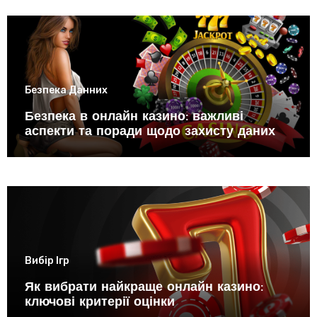
Безпека Данних
Безпека в онлайн казино: важливі
аспекти та поради щодо захисту даних
Вибір Ігр
Як вибрати найкраще онлайн казино:
ключові критерії оцінки